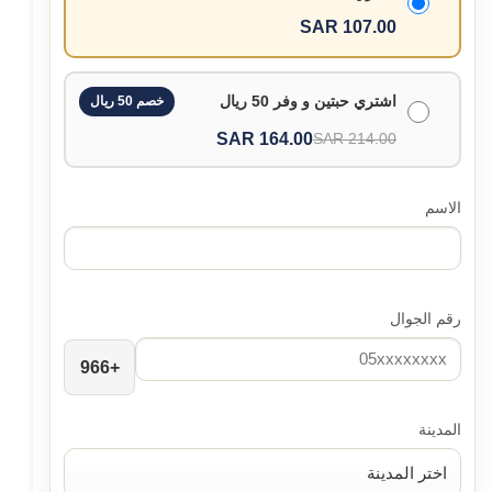
107.00 SAR
اشتري حبتين و وفر 50 ريال
خصم 50 ريال
164.00 SAR
214.00 SAR
الاسم
رقم الجوال
+966
المدينة