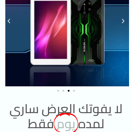
لا يفوتك العرض ساري
لمده
يوم
فقط