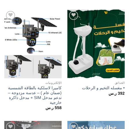
Add to
Add to
wishlist
wishlist
الحدائق
الإلكترونيات
كاميرا لاسلكية بالطاقة الشمسية
• مغسله التخيم و الرحلات
(ضمان عام ) – عدسة مزدوجة –
392
ر.س
تدعم مدخل SIM + مدخل ذاكرة
خارجية
558
ر.س