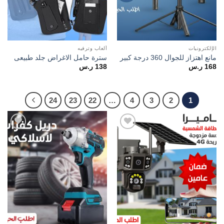
الإلكترونيات
ألعاب وترفيه
مانع اهتزاز للجوال 360 درجة كبير
سترة حامل الاغراض جلد طبيعى
168
ر.س
138
ر.س
24
23
22
…
4
3
2
1
Add to
Add to
wishlist
wishlist