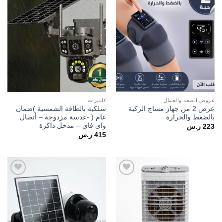
wishlist
wishlist
عروض الصحة والجمال
كاميرات
عرض 2 من جهاز مساج الركبة
سلكية بالطاقة الشمسية )ضمان
بالضغط والحرارة
عام ( -عدسة مزدوجة – أتصال
واي فاي – مدخل ذاكرة
223
ر.س
415
ر.س
Add to
Add to
wishlist
wishlist