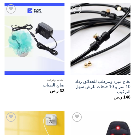
Add to
Add to
wishlist
wishlist
ألعاب وترفيه
بخاخ مبرد ومرطب للحدائق رذاذ
صانع الضباب
10 متر و 10 فتحات للرش سهل
63
ر.س
التركيب
148
ر.س
Add to
Add to
wishlist
wishlist