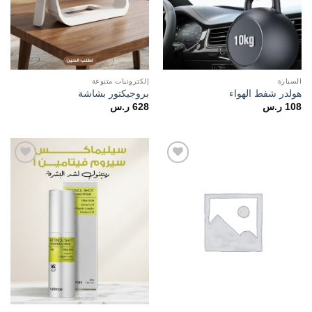
السيارة
إلكترونيات متنوعة
هولدر شفط الهواء
بروجيكتور بشاشة
108
ر.س
628
ر.س
Add to
Add to
wishlist
wishlist