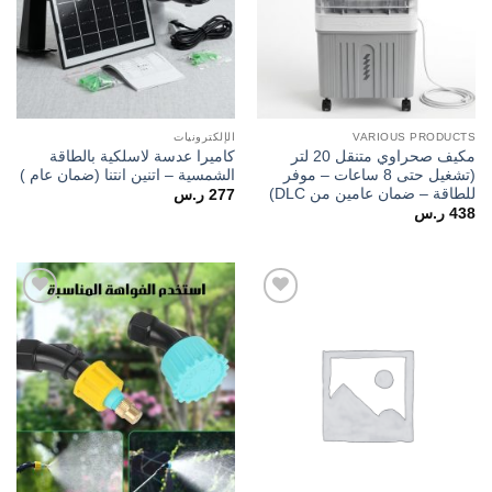
VARIOUS PRODUCTS
الإلكترونيات
مكيف صحراوي متنقل 20 لتر
كاميرا عدسة لاسلكية بالطاقة
(تشغيل حتى 8 ساعات – موفر
الشمسية – اتنين انتنا (ضمان عام )
للطاقة – ضمان عامين من DLC)
277
ر.س
438
ر.س
Add to
Add to
wishlist
wishlist