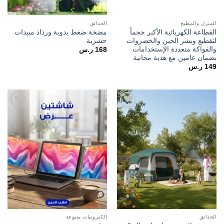
المنزل والمطبخ
الحدائق
القطاعة الكهربائية الأكبر حجماً
مضخة ضغط يدوية ورذاذ مبيدات
لتقطيع وبشر الجبن والخضروات
حشرية
والفواكة متعددة الإستخدامات
168
ر.س
بضمان عامين مع هدية مجانية
149
ر.س
Add to
Add to
wishlist
wishlist
الحدائق
إلكترونيات متنوعة