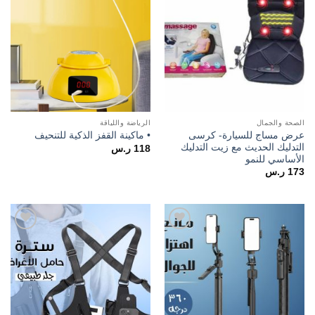
الصحة والجمال
الرياضة واللياقة
عرض مساج للسيارة- كرسى
• ماكينة القفز الذكية للتنحيف
التدليك الحديث مع زيت التدليك
118
ر.س
الأساسي للنمو
173
ر.س
Add to
Add to
wishlist
wishlist