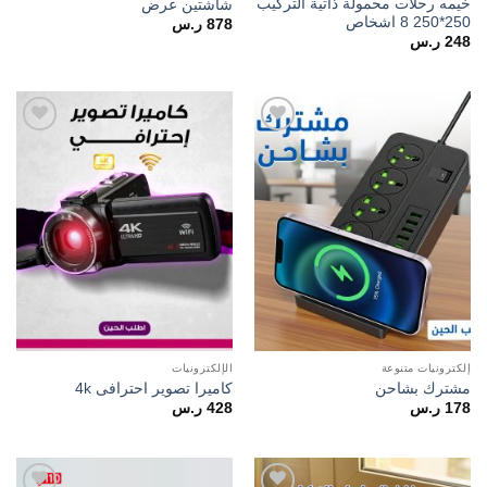
خيمه رحلات محمولة ذاتية التركيب
شاشتين عرض
250*250 8 اشخاص
878
ر.س
248
ر.س
Add to
Add to
wishlist
wishlist
إلكترونيات متنوعة
الإلكترونيات
مشترك بشاحن
كاميرا تصوير احترافى 4k
178
ر.س
428
ر.س