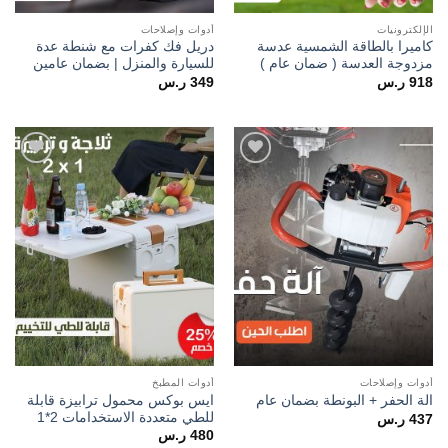
الإلكترونيات
أدوات وإصلاحات
كاميرا بالطاقة الشمسية عدسة
دريل فك كفرات مع شنطة عدة
مزدوجة العدسة ( ضمان عام )
للسيارة والمنزل | بضمان عامين
918
ر.س
349
ر.س
Add to
Add to
wishlist
wishlist
أدوات وإصلاحات
أدوات المطبخ
ايس بوكس محمول ترابيزة قابلة
الة الحفر + البونطة بضمان عام
للطي متعددة الاستخدامات 2*1
437
ر.س
480
ر.س