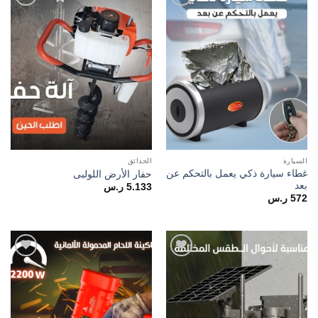
Add to
Add to
wishlist
wishlist
السيارة
الحدائق
غطاء سيارة ذكي يعمل بالتحكم عن
حفار الأرض اللولبى
بعد
5.133
ر.س
572
ر.س
Add to
Add to
wishlist
wishlist