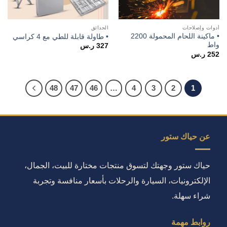
أدوات وإصلاحات
الحدائق
• ماكينة اللحام المحمولة 2200
• طاولة قابلة للطي مع 4 كراسي
واط
327
ر.س
252
ر.س
48
47
46
…
4
3
2
1
عن حياك ستور
حياك ستور وجهتك لتسوق منتجات مختارة للبيت، الجمال،
الإلكترونيات، السيارة والرحلات بأسعار منافسة وتجربة
شراء سهلة.
روابط مهمة