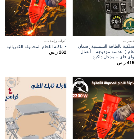
كاميرات
أدوات وإصلاحات
سلكية بالطاقة الشمسية )ضمان
• ماكنة اللحام المحمولة الكهربائية
عام ( -عدسة مزدوجة – أتصال
262
ر.س
واي فاي – مدخل ذاكرة
415
ر.س
Add to
Add to
wishlist
wishlist