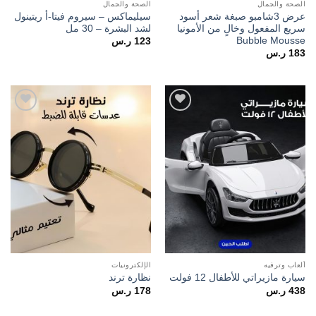
الصحة والجمال
الصحة والجمال
عرض 3شامبو صبغة شعر أسود
سيليماكس – سيروم فيتا-أ ريتينول
سريع المفعول وخالٍ من الأمونيا
لشد البشرة – 30 مل
Bubble Mousse
123
ر.س
183
ر.س
Add to
Add to
wishlist
wishlist
ألعاب وترفيه
الإلكترونيات
سيارة مازيراتي للأطفال 12 فولت
نظارة ترند
438
ر.س
178
ر.س