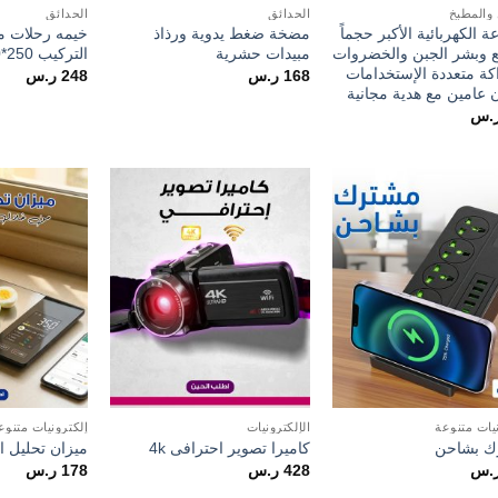
 والمطبخ
الحدائق
الحدائق
ة الكهربائية الأكبر حجماً
مضخة ضغط يدوية ورذاذ
خيمه رحلات مح
ع وبشر الجبن والخضروات
مبيدات حشرية
التركيب 250*250 8 اشخاص
كة متعددة الإستخدامات
168
ر.س
248
ر.س
 عامين مع هدية مجانية
.س
Add to
Add to
wishlist
wishlist
يات متنوعة
الإلكترونيات
إلكترونيات متنوع
ك بشاحن
كاميرا تصوير احترافى 4k
ميزان تحليل ا
.س
428
ر.س
178
ر.س