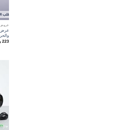
عروض ا
والحر
223
ر