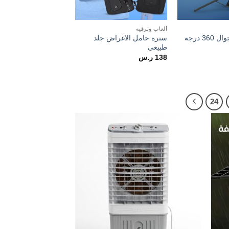
ألعاب وترفيه
مانع اهتزاز للجوال 360 درجة
سترة حامل الاغراض جلد
طبيعى
138
ر.س
24
Add to
Add t
wishlist
wishlis