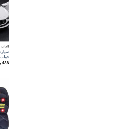
ألعاب و
فولت
438
ر