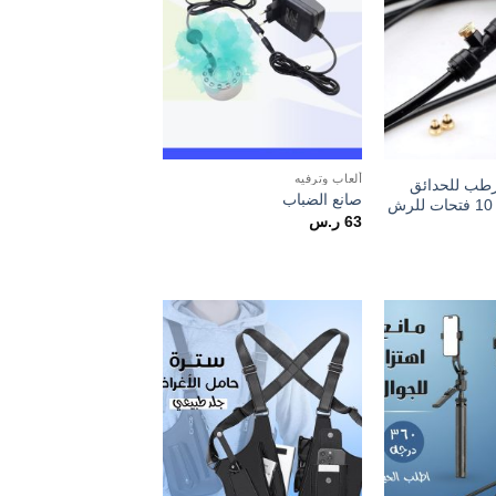
ألعاب وترفيه
رطب للحدائق
صانع الضباب
رذاذ 10 متر و 10 فتحات للرش
63
ر.س
Add to
Add to
wishlist
wishlist