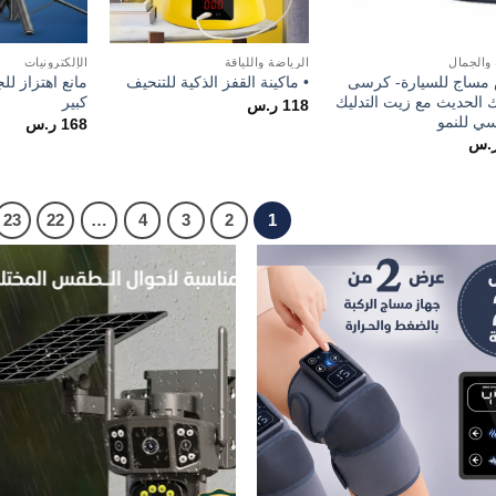
والجمال
الرياضة واللياقة
الإلكترونيات
ساج للسيارة- كرسى
• ماكينة القفز الذكية للتنحيف
ك الحديث مع زيت التدليك
كبير
118
ر.س
سي للنمو
168
ر.س
.س
23
22
…
4
3
2
1
o
Add to
t
wishlist