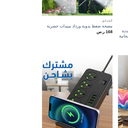
الحدائق
مضخة ضغط يدوية ورذاذ مبيدات حشرية
ددة
168
ر.س
انية
Add to
Add t
wishlist
wishlis