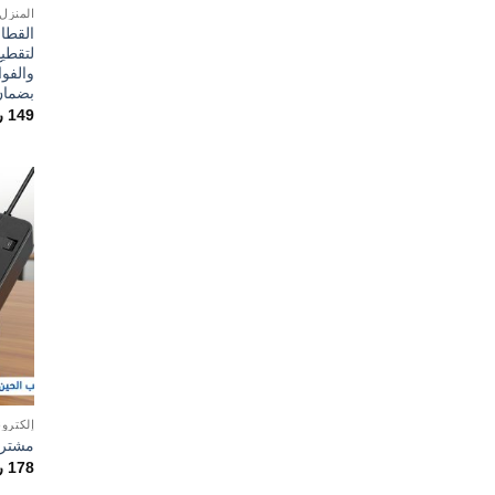
المنزل
القطاع
لتقطي
والفوا
بضمان
149
ر
إلكترون
مشتر
178
ر