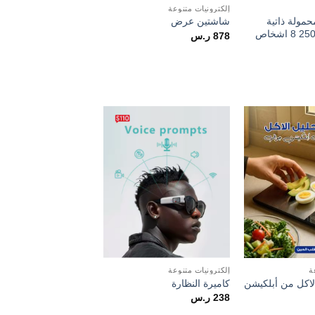
إلكترونيات متنوعة
مولة ذاتية
شاشتين عرض
878
ر.س
Add to
Add to
wishlist
wishlist
ة
إلكترونيات متنوعة
لاكل من أبلكيشن
كاميرة النظارة
238
ر.س