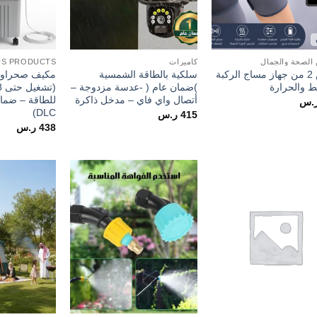
لصحة والجمال
كاميرات
US PRODUCTS
عرض 2 من جهاز مساج الركبة
سلكية بالطاقة الشمسية
ط والحرارة
)ضمان عام ( -عدسة مزدوجة –
أتصال واي فاي – مدخل ذاكرة
للطاقة – ضما
.س
DLC)
415
ر.س
438
ر.س
Add to
Add to
wishlist
wishlist