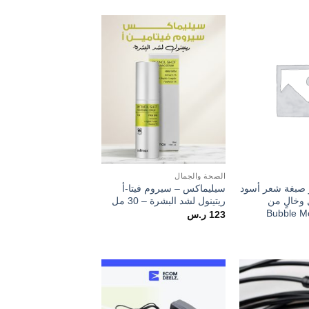
Add to
Add to
wishlist
wishlist
الصحة والجمال
مبو صبغة شعر أسود
سيليماكس – سيروم فيتا-أ
 وخالٍ من
ريتينول لشد البشرة – 30 مل
123
ر.س
Add to
Add to
wishlist
wishlist