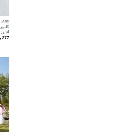
الإلكتر
كامير
اتنين 
277
ر