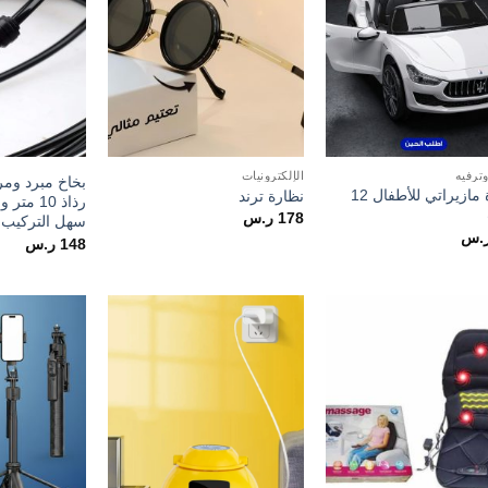
ترفيه
الإلكترونيات
بخاخ مبرد وم
سيارة مازيراتي للأطفال 12
نظارة ترند
178
ر.س
سهل التركيب
.س
148
ر.س
Add to
Add to
wishlist
wishlist