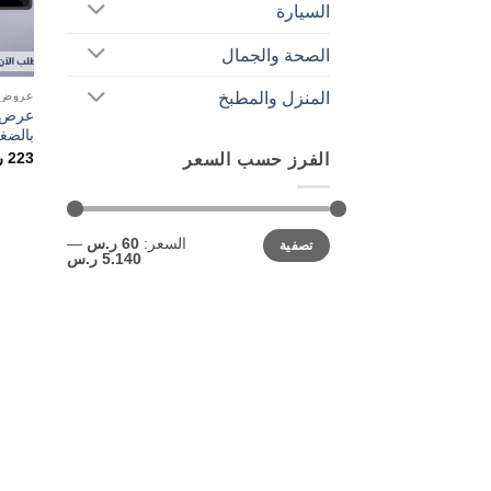
السيارة
الصحة والجمال
عروض ا
المنزل والمطبخ
بالضغ
223
ر
الفرز حسب السعر
أدنى
أعلى
السعر:
60 ر.س
—
تصفية
سعر
سعر
5.140 ر.س