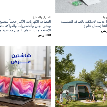
ونيات
المنزل والمطبخ
ا عدسة لاسلكية بالطاقة الشمسية –
القطاعة الكهربائية الأكبر حجماً لتقطيع
انتنا (ضمان عام )
وبشر الجبن والخضروات والفواكة متع
الإستخدامات بضمان عامين مع هدية مج
.س
149
ر.س
o
Add to
t
wishlist