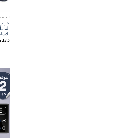
الصحة 
عرض م
التدلي
الأسا
173
ر