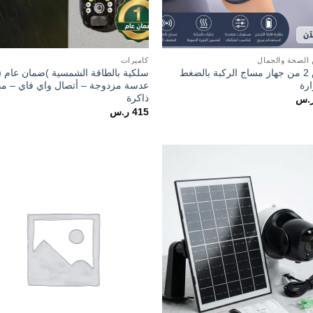
لصحة والجمال
كاميرات
عرض 2 من جهاز مساج الركبة بالضغط
سلكية بالطاقة الشمسية )ضمان عام ( 
ارة
عدسة مزدوجة – أتصال واي فاي – م
ذاكرة
.س
415
ر.س
o
Add to
t
wishlist