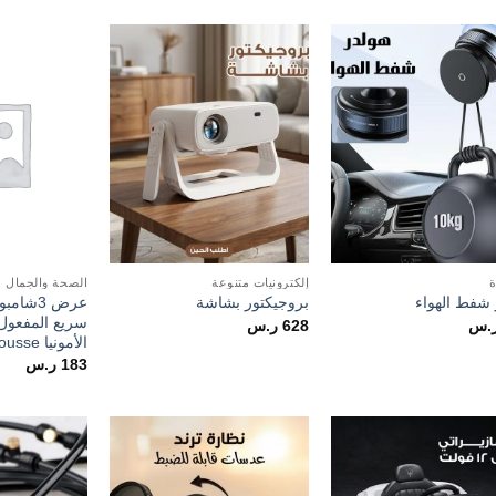
Add to
Add to
wishlist
wishlist
ة
إلكترونيات متنوعة
الصحة والجمال
عرض 3شا
 شفط الهواء
بروجيكتور بشاشة
سريع المفعول
.س
628
ر.س
الأمونيا Bubble Mousse
183
ر.س
Add to
Add to
wishlist
wishlist