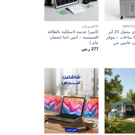
VARIO
الإلكترونيات
مكيف صحراوي متنقل 20 لتر
كاميرا عدسة لاسلكية بالطاقة
(تشغيل حتى 8 ساعات – موفر
الشمسية – اتنين انتنا (ضمان
ن عامين من
عام )
277
ر.س
Add to
Add to
wishlist
wishlist