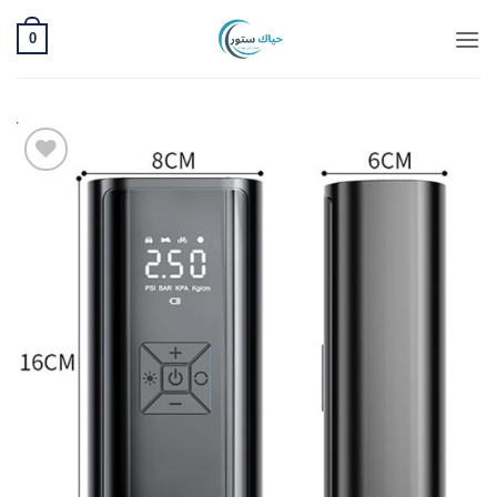
خطي
0
لمحتوى
Add to
wishlist