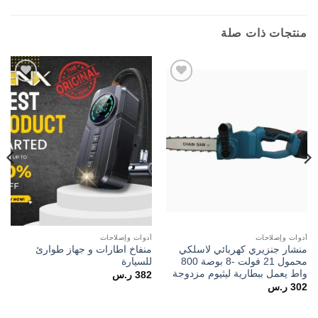
منتجات ذات صلة
Add to
Add to
wishlist
wishlist
أدوات وإصلاحات
أدوات وإصلاحات
منشار جنزيري كهربائي لاسلكي
منفاخ اطارات و جهاز طوارئ
محمول 21 فولت -8 بوصة 800
للسيارة
واط يعمل ببطارية ليثيوم مزدوجة
382
ر.س
302
ر.س