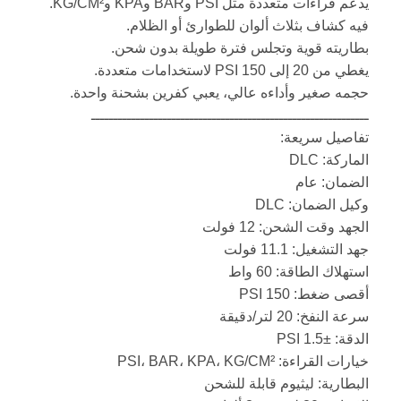
يدعم قراءات متعددة مثل PSI وBAR وKPA وKG/CM².
فيه كشاف بثلاث ألوان للطوارئ أو الظلام.
بطاريته قوية وتجلس فترة طويلة بدون شحن.
يغطي من 20 إلى 150 PSI لاستخدامات متعددة.
حجمه صغير وأداءه عالي، يعبي كفرين بشحنة واحدة.
ــــــــــــــــــــــــــــــــــــــــــــــــــــــــــــــ
تفاصيل سريعة:
الماركة: DLC
الضمان: عام
وكيل الضمان: DLC
الجهد وقت الشحن: 12 فولت
جهد التشغيل: 11.1 فولت
استهلاك الطاقة: 60 واط
أقصى ضغط: 150 PSI
سرعة النفخ: 20 لتر/دقيقة
الدقة: ±1.5 PSI
خيارات القراءة: PSI، BAR، KPA، KG/CM²
البطارية: ليثيوم قابلة للشحن