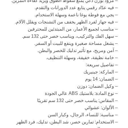
– مزوّد بوزن ذكي يمنع سقوط الطوق ويزيد كفاءة التمرين.
– فيه عدّاد رقمي يتابع عدد الدورانات والتقدم.
– يجي مع فوطة يوغا ناعمة وسهلة الاستخدام.
– فيه جهاز لفرد الظهر يخفف من التشنجات ويقلل الآلام.
– مناسب لجميع الأعمار، من المبتدئين للمحترفين
– سهل الفك والتركيب، ويناسب خصر حتى 132 سم.
– يشغل مساحة صغيرة وينفع للبيت أو السفر.
– آمن ومريح، مع تأثير تدليك للخصر والبطن.
– خامة نظيفة، خفيفة، وسهلة التنظيف.
– تفاصيل سريعة:
– الماركة: جينيريك
– الضمان: 14 يوم
– وكيل الضمان: دوزن
– نوع المادة: بلاستيك ABS عالي الجودة
– المقاس: يناسب خصر حتى 132 سم تقريبًا
– الألوان: عشوائي
– مناسبة: للنساء، الرجال، وكبار السن
– الاستخدام: تمارين خصر، شد البطن، تدليك، فرد الظهر