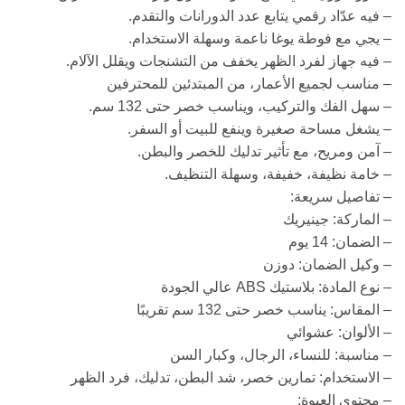
– فيه عدّاد رقمي يتابع عدد الدورانات والتقدم.
– يجي مع فوطة يوغا ناعمة وسهلة الاستخدام.
– فيه جهاز لفرد الظهر يخفف من التشنجات ويقلل الآلام.
– مناسب لجميع الأعمار، من المبتدئين للمحترفين
– سهل الفك والتركيب، ويناسب خصر حتى 132 سم.
– يشغل مساحة صغيرة وينفع للبيت أو السفر.
– آمن ومريح، مع تأثير تدليك للخصر والبطن.
– خامة نظيفة، خفيفة، وسهلة التنظيف.
– تفاصيل سريعة:
– الماركة: جينيريك
– الضمان: 14 يوم
– وكيل الضمان: دوزن
– نوع المادة: بلاستيك ABS عالي الجودة
– المقاس: يناسب خصر حتى 132 سم تقريبًا
– الألوان: عشوائي
– مناسبة: للنساء، الرجال، وكبار السن
– الاستخدام: تمارين خصر، شد البطن، تدليك، فرد الظهر
– محتوى العبوة: