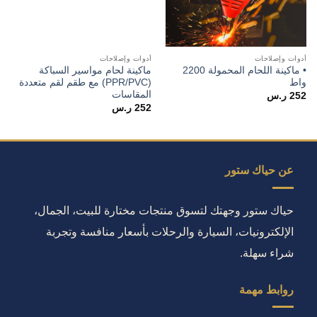
أدوات وإصلاحات
أدوات وإصلاحات
• ماكينة اللحام المحمولة 2200
ماكينة لحام مواسير السباكة
واط
(PPR/PVC) مع طقم لقم متعددة
المقاسات
252
ر.س
252
ر.س
عن حياك ستور
حياك ستور وجهتك لتسوق منتجات مختارة للبيت، الجمال،
الإلكترونيات، السيارة والرحلات بأسعار منافسة وتجربة
شراء سهلة.
روابط مهمة