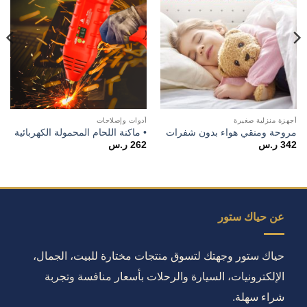
أجهزة منزلية صغيرة
أدوات وإصلاحات
مروحة ومنقي هواء بدون شفرات
• ماكنة اللحام المحمولة الكهربائية
342
ر.س
262
ر.س
عن حياك ستور
حياك ستور وجهتك لتسوق منتجات مختارة للبيت، الجمال،
الإلكترونيات، السيارة والرحلات بأسعار منافسة وتجربة
شراء سهلة.