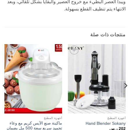
ويبدأ العصر البطيء مع خروج العصير والبقايا بشكل تلقائي، وبعد
الانتهاء يتم تنظيف القطع بسهولة.
منتجات ذات صلة
Add to
Add to
wishlist
wishlist
أجهزة المطبخ
أجهزة المطبخ
ماكينة صنع الآيس كريم مع وعاء
Hand Blender Sokany
تجميد سريع سعة 500 مل بضمان
202
ر.س