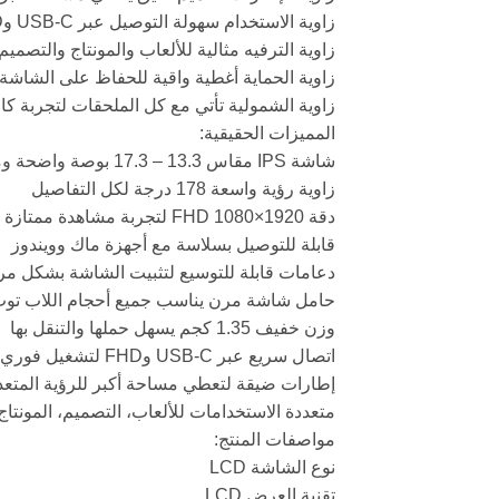
زاوية الاستخدام سهولة التوصيل عبر USB-C وFHD ومنافذ متعددة
زاوية الترفيه مثالية للألعاب والمونتاج والتصميم
زاوية الحماية أغطية واقية للحفاظ على الشاشة أ
زاوية الشمولية تأتي مع كل الملحقات لتجربة كا
المميزات الحقيقية:
شاشة IPS مقاس 13.3 – 17.3 بوصة واضحة ومشرقة
زاوية رؤية واسعة 178 درجة لكل التفاصيل
دقة 1920×1080 FHD لتجربة مشاهدة ممتازة
قابلة للتوصيل بسلاسة مع أجهزة ماك وويندوز
دعامات قابلة للتوسيع لتثبيت الشاشة بشكل م
حامل شاشة مرن يناسب جميع أحجام اللاب تو
وزن خفيف 1.35 كجم يسهل حملها والتنقل بها
اتصال سريع عبر USB-C وFHD لتشغيل فوري
إطارات ضيقة لتعطي مساحة أكبر للرؤية المتعد
متعددة الاستخدامات للألعاب، التصميم، المونتاج
مواصفات المنتج:
نوع الشاشة LCD
تقنية العرض LCD