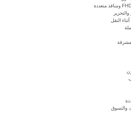
 والتحرير
ثناء النقل
ملة
رن
ب
دة
، والتسوق