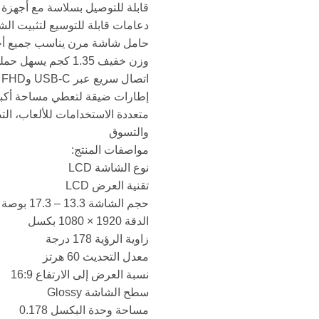
قابلة للتوصيل بسلاسة مع أجهزة 
دعامات قابلة للتوسيع لتثبيت ا
حامل شاشة مرن يناسب جميع أح
وزن خفيف 1.35 كجم يسهل حملها والتنقل بها
اتصال سريع عبر USB-C وFHD لتشغيل فوري
إطارات ضيقة لتعطي مساحة أكبر 
متعددة الاستخدامات للألعاب، التص
والتسوق
مواصفات المنتج:
نوع الشاشة LCD
تقنية العرض LCD
حجم الشاشة 13.3 – 17.3 بوصة
الدقة 1920 × 1080 بكسل
زاوية الرؤية 178 درجة
معدل التحديث 60 هرتز
نسبة العرض إلى الارتفاع 16:9
سطح الشاشة Glossy
مساحة وحدة البكسل 0.178