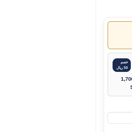
خصم
50 ريال
1,70