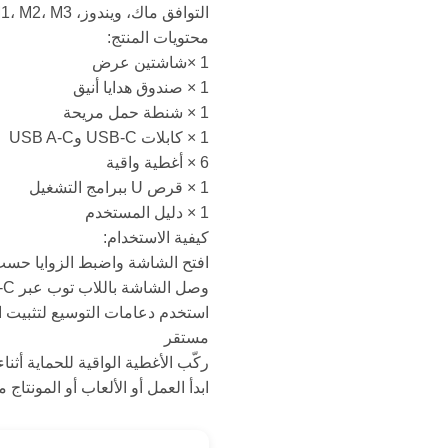
التوافق ماك، ويندوز، M1، M2، M3
محتويات المنتج:
1 ×شاشتين عرض
1 × صندوق هدايا أنيق
1 × شنطة حمل مريحة
1 × كابلات USB-C وUSB A-C
6 × أغطية واقية
1 × قرص U ببرامج التشغيل
1 × دليل المستخدم
كيفية الاستخدام:
افتح الشاشة واضبط الزوايا حس
وصل الشاشة باللاب توب عبر USB-C أو FHD
استخدم دعامات التوسيع لتثبيت
مستقر
ركّب الأغطية الواقية للحماية أثناء
ابدأ العمل أو الألعاب أو المونتاج 