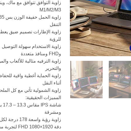
زاوية التوافق تتوافق مع ماك، وي
M1/M2/M3
التنقل
زاوية الإطارات تصميم ضيق يعط
للرؤية
وFHD ومنافذ متعددة
زاوية الترفيه مثالية للألعاب والم
والتحرير
زاوية الحماية أغطية واقية للحف
أثناء النقل
زاوية الشمولية تأتي مع كل الملح
المميزات الحقيقية:
شاشة 
ومشرقة
زاوية رؤية واسعة 178 درجة لكل التفاصيل
دقة 1920×1080 FHD لتجربة مشاهدة ممتازة