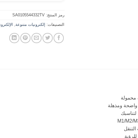
رمز المنتج:
SA0105544332TV
التصنيفات:
إلكترونيات متنوعة
,
الإلكترو
ة محمولة
لرؤية