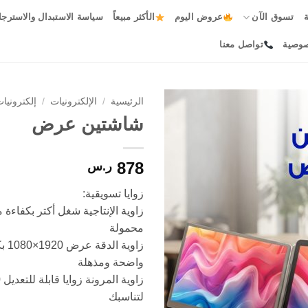
ة
تسوق الآن
عروض اليوم
الأكثر مبيعاً
سياسة الاستبدال والاسترجا
صوصية
تواصل معنا
الرئيسية
/
الإلكترونيات
/
إلكترونيا
شاشتين عرض
Add to
wishlist
878
ر.س
زوايا تسويقية:
زاوية الإنتاجية شغل أكتر بكفاءة 
محمولة
زاوية
واضحة ومذهلة
لتناسبك