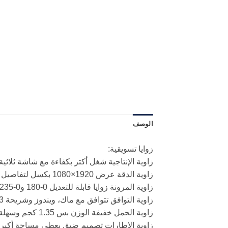
الوصف
زوايا تسويقية:
زاوية الإنتاجية شغل أكتر بكفاءة مع شاشة ثلاثي
زاوية الدقة عرض 1920×1080 بكسل لتفاصيل واضحة ومذهلة
زاوية المرونة زوايا قابلة للتعديل 0-180 و0-235 لتناسبك
زاوية التوافق تتوافق مع ماك، ويندوز وشريحة M1/M2/M3
زاوية الحمل خفيفة الوزن بس 1.35 كجم وسهلة التنقل
زاوية الإطارات تصميم ضيق يعطي مساحة أكبر ل