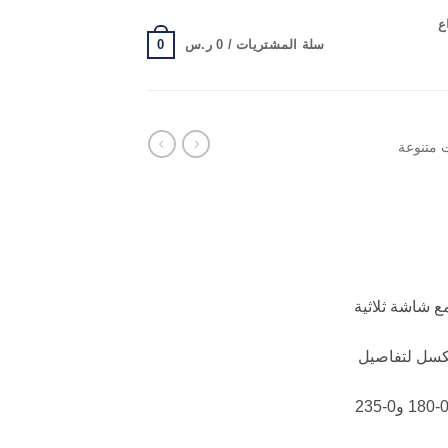
ع
0
سلة المشتريات /
0
ر.س
ت متنوعة
مع شاشة ثلاثية
 الدقة عرض 1920×1080 بكسل لتفاصيل
زاوية المرونة زوايا قابلة للتعديل 0-180 و0-235