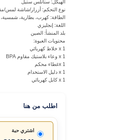
الهيكل: ستانلس ستيل
نوع التحكم: أزرار/شاشة لمس/م
الطاقة: كهرب، بطارية، شمسية، USB، وغيرها
اللغة: إنجليزي
بلد المنشأ: الصين
محتويات العبوة:
1 x خلاط كهربائي
1 x وعاء بلاستيك مقاوم BPA
x 1غطاء محكم
1 x دليل الاستخدام
1 x كابل كهربائي
اطلب من هنا
اشتري حبة