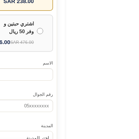
238.00 SAR
اشتري حبتين و
وفر 50 ريال
00 SAR
476.00 SAR
الاسم
رقم الجوال
المدينة