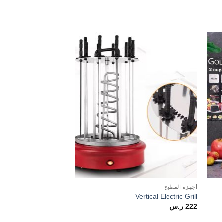
Add to
Add 
wishlist
wishli
أجهزة المطبخ
أجهزة المطبخ
Vertical Electric Grill
مقلاة و شواية مزدوجة 
222
ر.س
172
ر.س