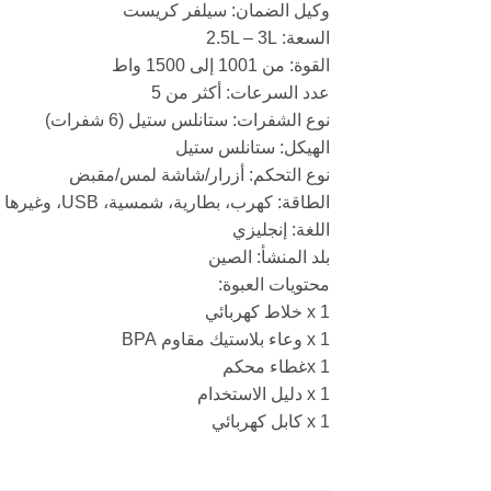
وكيل الضمان: سيلفر كريست
السعة: 2.5L – 3L
القوة: من 1001 إلى 1500 واط
عدد السرعات: أكثر من 5
نوع الشفرات: ستانلس ستيل (6 شفرات)
الهيكل: ستانلس ستيل
نوع التحكم: أزرار/شاشة لمس/مقبض
الطاقة: كهرب، بطارية، شمسية، USB، وغيرها
اللغة: إنجليزي
بلد المنشأ: الصين
محتويات العبوة:
1 x خلاط كهربائي
1 x وعاء بلاستيك مقاوم BPA
x 1غطاء محكم
1 x دليل الاستخدام
1 x كابل كهربائي