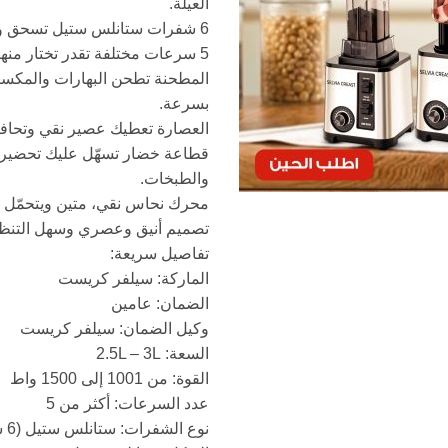
العيلة.
6 شفرات ستانلس ستيل تسحق وتخلط بكل كفاءة.
5 سرعات مختلفة تقدر تختار منها اللي يناسبك.
المطحنة تطحن البهارات والمكسر
بسرعة.
العصارة تعطيك عصير نقي وتحافظ
قطاعة خضار تسهّل عليك تحضير
والطبخات.
محرك نحاس نقي، متين ويتحمّل ا
تصميم أنيق وعصري وسهل التنظ
تفاصيل سريعة:
الماركة: سيلفر كريست
الضمان: عامين
وكيل الضمان: سيلفر كريست
السعة: 2.5L – 3L
القوة: من 1001 إلى 1500 واط
عدد السرعات: أكثر من 5
نوع الشفرات: ستانلس ستيل (6 شفرات)