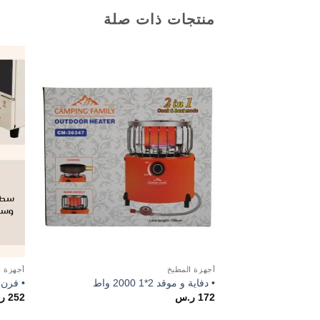
منتجات ذات صلة
Add to
wishlist
أجهزة المطبخ
أجهزة ا
• دفاية و موقد 2*1 2000 واط
• فرن س
172
ر.س
252
ر