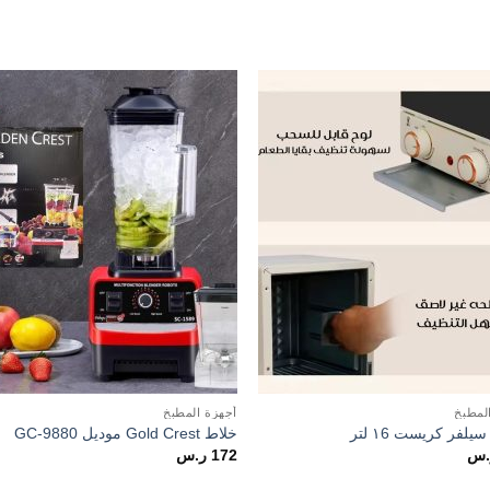
to
Add to
st
wishlist
لمطبخ
أجهزة المطبخ
يلفر كريست ١6 لتر
خلاط Gold Crest موديل GC-9880
.س
172
ر.س