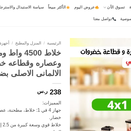
ة
تسوق الآن
عروض اليوم
الأكثر مبيعاً
سياسة الاستبدال والاسترجا
صوصية
تواصل معنا
الرئيسية
/
المنزل والمطبخ
/
أجهزة
خلاط 4500 وا
Add to
وعصاره وقطاعه خ
wishlist
الالمانى الاصلى بض
238
ر.س
المميزات:
جهاز 4 في 1: خلاط، مطحنة
خضار.