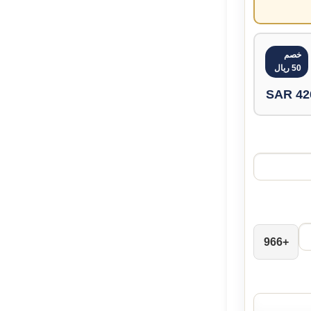
خصم
50 ريال
426.
+966