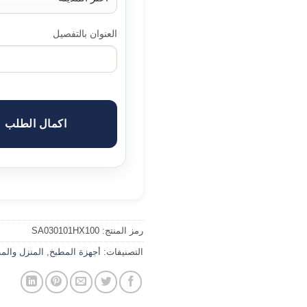
العنوان بالتفصيل
اكمال الطلب
رمز المنتج:
SA030101HX100
التصنيفات:
أجهزة المطبخ
,
المنزل والم