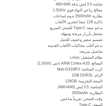
شاشة 3.5 إنش بدقة 640×480
معالج رباعي النواة قوي 1.5GHz
بطارية 3500mAh تدوم لساعات
ذاكرة 128 جيجا لتخزين الألعاب
يدعم منفذ Type-C للشحن السريع
يشتغل بأزرار مريحة وسهلة
تصميم صغير وخفيف للحمل
يدعم أغلب محاكيات الألعاب القديمة
تفاصيل سريعة:
نظام التشغيل: Linux
المعالج: ARM Cortex-A35 (حتى 1.5GHz)
كرت الشاشة: Mali-G31MP2
الرام: 1GB DDR3L
السعة التخزينية: 128GB
الشاشة: 3.5 إنش (640×480)
البطارية: 3500mAh
وقت الشحن: تقريباً ساعتين
المنفذ: Type-C