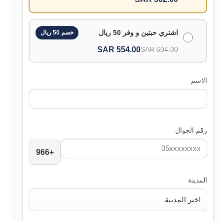
اشتري حبتين و وفر 50 ريال
خصم 50 ريال
554.00 SAR
604.00 SAR
الاسم
رقم الجوال
+966
المدينة