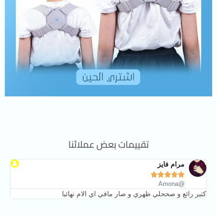
تقييمات بعض عملائنا
مرام فايز





@Amona
كتير رائع و صححلي ظهري و صار مافي اي الام نهائيا