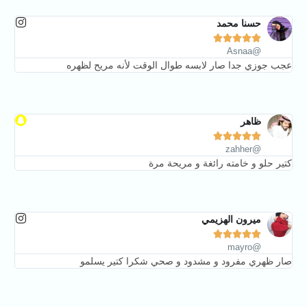
حسنا محمد





@Asnaa
عجب جوزي جدا صار لابسه طوال الوقت لأنه مريح لظهره
ظاهر





@zahher
كتير حلو و خامته رائغة و مريحة مرة
ميرون الهزيمي





@mayro
صار ظهري مفرود و مشدود و صحي شكرا كتير يسلمو