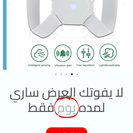
لا يفوتك العرض ساري
لمده
يوم
فقط