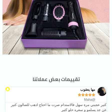
تقييمات بعض عملائنا
مها يعقوب





@Maha
كتير عجبني مرة سهل فالاستدام صرت ما احتاج اذهب للصالون كتير
عن جد يسلمو و سعره حلو كتير