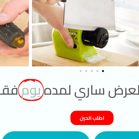
العرض ساري لمده
يوم
فق
اطلب الحين