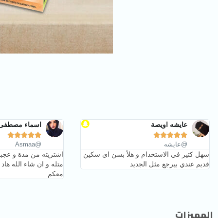
عايشه اويصة
اسماء مصطفى










@عايشه
@Asmaa
سهل كتير في الاستخدام و هلأ بسن اي سكين
اشتريته من مدة و عجب
قديم عندي بيرجع مثل الجديد
متله و ان شاء الله ها
معكم
المميزات