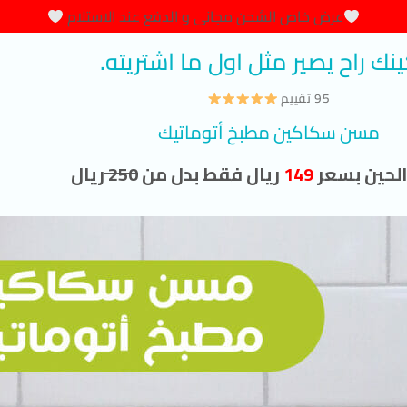
عرض خاص الشحن مجانى و الدفع عند الاستلام
ك راح يصير مثل اول ما اشتريته.
95 تقييم
مسن سكاكين مطبخ أتوماتيك
الحين بسعر
149
ريال فقط بدل من
250
ريال