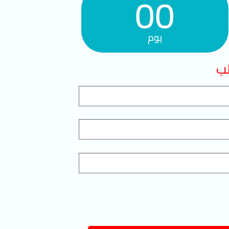
00
يوم
لب