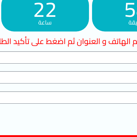
22
5
قة
ساعة
 الهاتف و العنوان ثم اضغط على تأكيد الط