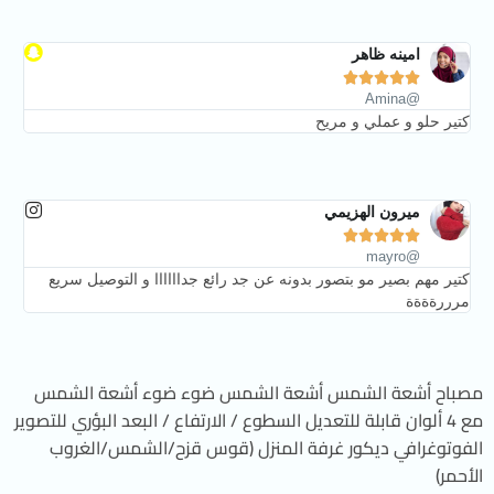
امينه ظاهر





@Amina
كتير حلو و عملي و مريح
ميرون الهزيمي





@mayro
كتير مهم بصير مو بتصور بدونه عن جد رائع جداااااا و التوصيل سريع
مرررةةةة
مصباح أشعة الشمس أشعة الشمس ضوء ضوء أشعة الشمس
مع 4 ألوان قابلة للتعديل السطوع / الارتفاع / البعد البؤري للتصوير
الفوتوغرافي ديكور غرفة المنزل (قوس قزح/الشمس/الغروب
الأحمر)