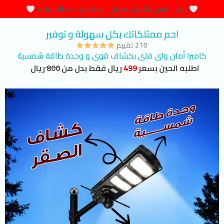
عرض خاص الشحن مجانى و الدفع عند الاستلام
احم ممتلكاتك بكل سهولة و توفير
210 تقييم
كاميرا أمان واى فاى بكشاف قوى و وحدة طاقة شمسية
اطلبه الحين بسعر
499
ريال فقط بدل من
800
ريال