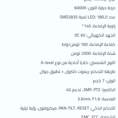
درجة حرارة اللون: 6000K
عدد الـLED: 180 لمبة SMD2835
زاوية الإضاءة: 140°
الجهد الكهربائي: DC 6V
كفاءة الإضاءة: 160 لومن/واط
شدة الإضاءة: 2000 لومن
اللوح الشمسي: خلايا أحادية من نوع A-level
طريقة التحكم: ريموت كنترول + تطبيق جوال
الوزن: 7 كجم
الكاميرا: 3MP، PTZ، تدعم 4G
العدسة: 3.6mm، F1.6
التحكم الذكي: PAN-TILT، RESET، ميكروفون، رؤية ليلية
الشهادة: EMC، FCC