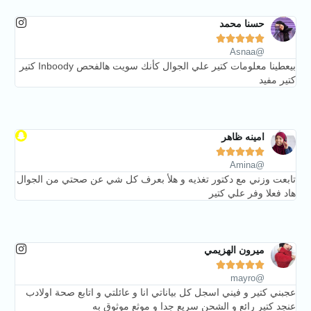
حسنا محمد





@Asnaa
بيعطينا معلومات كتير علي الجوال كأنك سويت هالفحص Inboody كتير
كتير مفيد
امينه ظاهر





@Amina
تابعت وزني مع دكتور تغذيه و هلأ بعرف كل شي عن صحتي من الجوال
هاد فعلا وفر علي كتير
ميرون الهزيمي





@mayro
عجبني كتير و فيني اسجل كل بياناتي انا و عائلتي و اتابع صحة اولادب
عنجد كتير رائع و الشحن سريع جدا و موثع موثوق به