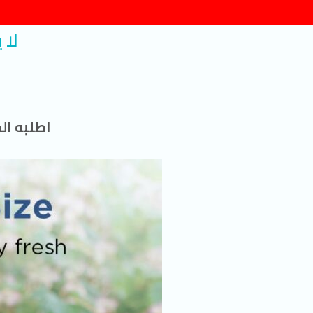
لا 
اطلبه ال