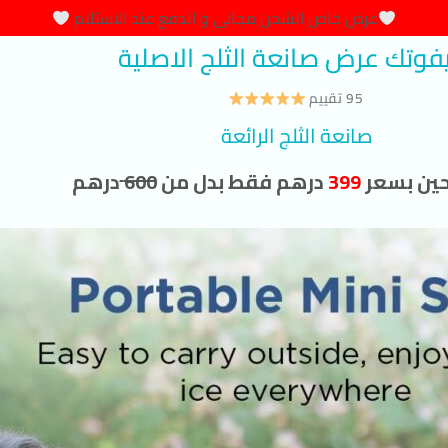
عرض خاص الشحن مجانى و الدفع عند الاستلام
يفوتك عرض صانعة الثلج الاصلية
95 تقييم
صانعة الثلج الرائعة
حين بسعر
399
درهم فقط بدل من
600
درهم