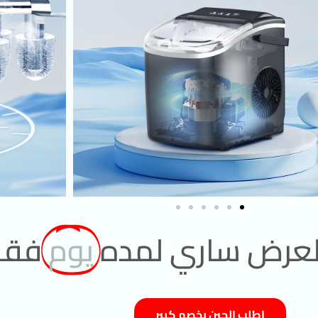
العرض ساري لمده
يوم
فق
اطلب الحين بخصم كبير