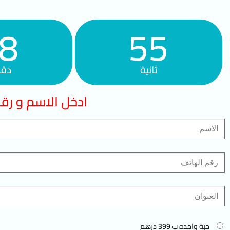
8
53
ثانية
دقي
ادخل الاسم و رقم
حبة واحده ب 399 درهم