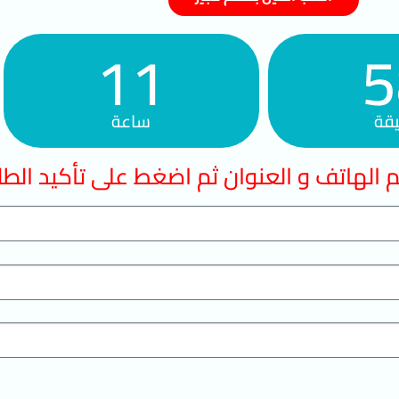
11
5
قة
ساعة
 الهاتف و العنوان ثم اضغط على تأكيد الط