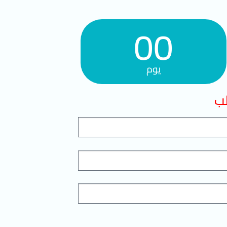
00
يوم
لب