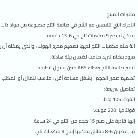
مميزات المنتج:
الأجزاء التي تتلامس مع الثلج في صانعة الثلج مصنوعة من مواد ذات 
يمكن تحضير 9 مكعبات ثلج في 6-13 دقيقة.
آلة صنع مكعبات الثلج لديها تصميم مخرج الهواء ، والذي يمكنه أن يب
مزود بنظام تبريد صامت لضمان بيئة هادئة.
تتميز صانعة الثلج بغطاء ABS متين يسهل تنظيفه.
تصميم صغير الحجم ، يشغل مساحة أقل ، مناسب للمنزل أو المكتب أو ال
تفاصيل سريعة:
القوة: 105 واط.
فولتاجيا: 220 فولت.
إنها قادرة على صنع 15 كجم من الثلج في 24 ساعة.
في غضون 6-8 دقائق يمكنها إنتاج 9 مكعبات ثلج.