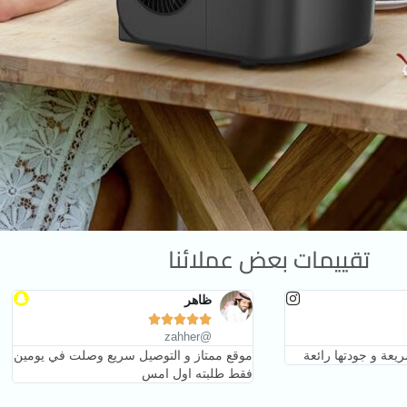
تقييمات بعض عملائنا
ظاهر





@zahher
يعة و جودتها رائعة
موقع ممتاز و التوصيل سريع وصلت في يومين
فقط طلبته اول امس