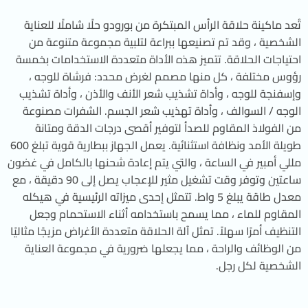
تُعد ماكينة حلاقة الرأس المبتكرة من بورودو حلًا شاملًا للعناية
الشخصية ، وقد تم تصنيعها ببراعة لتلبية مجموعة متنوعة من
احتياجات الحلاقة. تتميز هذه الأداة متعددة الاستخدامات بخمسة
رؤوس مختلفة ، كل منها مصمم لغرض محدد: فرشاة للوجه ،
وإسفنجة للوجه ، وأداة تشذيب شعر الأنف والأذن ، وأداة تشذيب
الوجه / السوالف ، وأداة تهذيب شعر الجسم. الشفرات مصنوعة
من الفولاذ المقاوم للصدأ لتوفير أقصى درجات الدقة ومتانة
طويلة الأمد ونظافة استثنائية. يعمل الجهاز ببطارية قوية تبلغ 600
مللي أمبير في الساعة ، والتي يتم إعادة شحنها بالكامل في غضون
ساعتين وتوفر وقت تشغيل مثير للإعجاب يصل إلى 90 دقيقة ، مع
معدل طاقة يبلغ 5 واط. تتمثل إحدى ميزاته الرئيسية في هيكله
المقاوم للماء ، مما يسمح باستخدامه أثناء الاستحمام وجعل
التنظيف أمرًا سهلاً. تمثل آلة الحلاقة متعددة الأغراض مزيجًا مثاليًا
من الوظائف والراحة ، مما يجعلها ضرورية في مجموعة العناية
الشخصية لكل رجل.